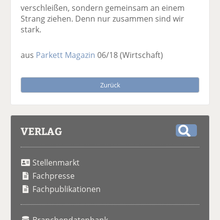
verschleißen, sondern gemeinsam an einem
Strang ziehen. Denn nur zusammen sind wir
stark.
aus
Parkett Magazin
06/18
(Wirtschaft)
Zurück
VERLAG
S
u
Stellenmarkt
c
h
Fachpresse
e
Fachpublikationen