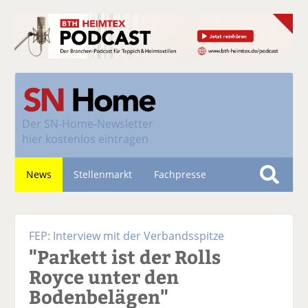
Der
SN-Home-Newsletter
hier kostenlos eintragen
News
Stellenmarkt
Fachpresse
S
u
Nachhaltigkeit
c
FEP: Interview mit der Verbandsspitze
h
"Parkett ist der Rolls
e
Royce unter den
Bodenbelägen"