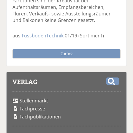
Farbtönen sind der Kreativität bei
Aufenthaltsräumen, Empfangsbereichen,
Fluren, Verkaufs- sowie Ausstellungsräumen
und Balkonen keine Grenzen gesetzt.
aus
FussbodenTechnik
01/19
(Sortiment)
Zurück
VERLAG
S
u
Stellenmarkt
c
h
Fachpresse
e
Fachpublikationen