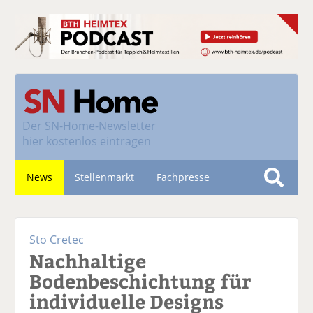
Der
SN-Home-Newsletter
hier kostenlos eintragen
News
Stellenmarkt
Fachpresse
S
u
Nachhaltigkeit
c
Sto Cretec
h
Nachhaltige
e
Bodenbeschichtung für
individuelle Designs