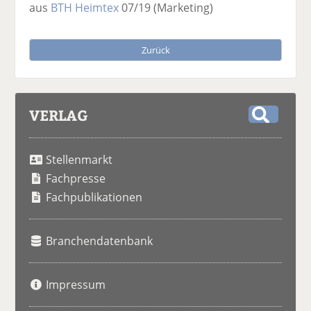
aus
BTH Heimtex
07/19
(Marketing)
Zurück
VERLAG
S
u
Stellenmarkt
c
h
Fachpresse
e
Fachpublikationen
Branchendatenbank
Impressum