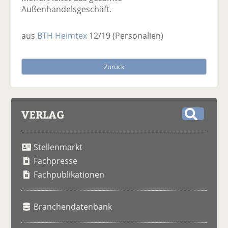
Außenhandelsgeschäft.
aus
BTH Heimtex
12/19
(Personalien)
Zurück
VERLAG
S
u
Stellenmarkt
c
h
Fachpresse
e
Fachpublikationen
Branchendatenbank