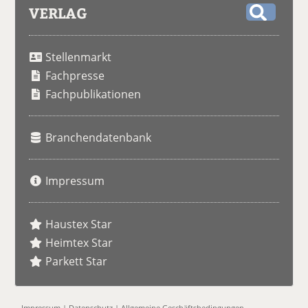
VERLAG
S
u
Stellenmarkt
c
h
Fachpresse
e
Fachpublikationen
Branchendatenbank
Impressum
Haustex Star
Heimtex Star
Parkett Star
Impressum
|
Datenschutz
|
Allgemeine Geschäftsbedingungen