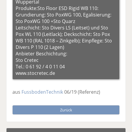
Wuppertal
Produkte:Sto Floor ESD Rigid WB 110:
Grundierung: Sto PoxWG 100, Egalisierung:
Sto PoxWG 100 +Sto Quarz
Leitschicht: Sto Divers LS (Leitset) und Sto
Pox WL 110 (Leitlack); Deckschicht: Sto Pox
WB 110 (RAL 1018 – Zinkgelb); Einpflege: Sto
Divers P 110 (2 Lagen)
Anbieter Beschichtung:
Sto Cretec
Tel.: 0 61 92 / 4 0 11 04
www.stocretec.de
aus
FussbodenTechnik
06/19
(Referenz)
Zurück