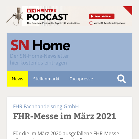
Der
SN-Home-Newsletter
hier kostenlos eintragen
News
Stellenmarkt
Fachpresse
S
u
Nachhaltigkeit
c
FHR Fachhandelsring GmbH
h
FHR-Messe im März 2021
e
Für die im März 2020 ausgefallene FHR-Messe