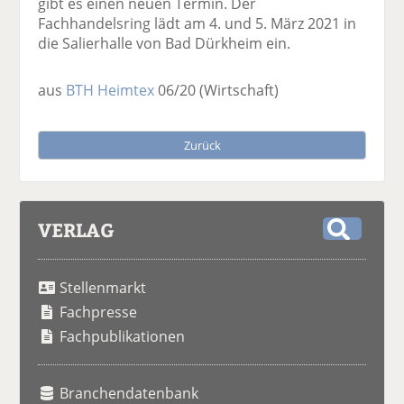
gibt es einen neuen Termin. Der
Fachhandelsring lädt am 4. und 5. März 2021 in
die Salierhalle von Bad Dürkheim ein.
aus
BTH Heimtex
06/20
(Wirtschaft)
Zurück
VERLAG
S
u
Stellenmarkt
c
h
Fachpresse
e
Fachpublikationen
Branchendatenbank