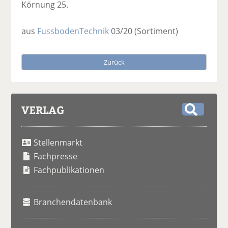
Körnung 25.
aus
FussbodenTechnik
03/20
(Sortiment)
Zurück
VERLAG
S
u
Stellenmarkt
c
h
Fachpresse
e
Fachpublikationen
Branchendatenbank