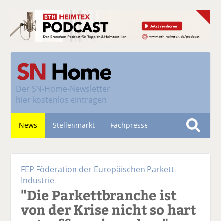
Der
SN-Home-Newsletter
hier kostenlos eintragen
News
Stellenmarkt
Fachpresse
S
u
Nachhaltigkeit
c
FEP Föderation der Europäischen Parkett-
h
Industrie
e
"Die Parkettbranche ist
von der Krise nicht so hart