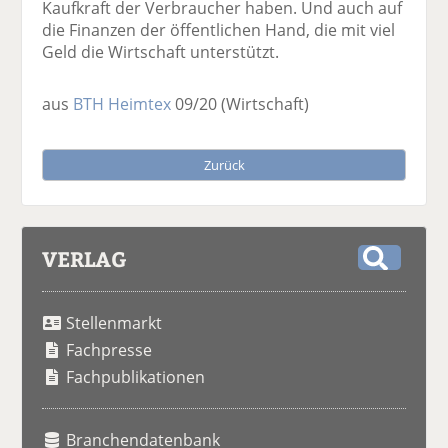
Kaufkraft der Verbraucher haben. Und auch auf
die Finanzen der öffentlichen Hand, die mit viel
Geld die Wirtschaft unterstützt.
aus
BTH Heimtex
09/20
(Wirtschaft)
Zurück
VERLAG
S
u
Stellenmarkt
c
h
Fachpresse
e
Fachpublikationen
Branchendatenbank