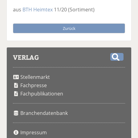
aus
BTH Heimtex
11/20
(Sortiment)
Zurück
VERLAG
S
u
Stellenmarkt
c
h
Fachpresse
e
Fachpublikationen
Branchendatenbank
Impressum