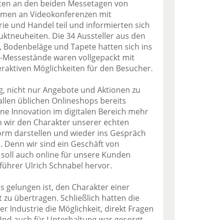
rten an den beiden Messetagen von
hmen an Videokonferenzen mit
ie und Handel teil und informierten sich
uktneuheiten. Die 34 Aussteller aus den
 Bodenbeläge und Tapete hatten sich ins
3D-Messestände waren vollgepackt mit
eraktiven Möglichkeiten für den Besucher.
g, nicht nur Angebote und Aktionen zu
 allen üblichen Onlineshops bereits
ne Innovation im digitalen Bereich mehr
ten wir den Charakter unserer echten
orm darstellen und wieder ins Gespräch
Denn wir sind ein Geschäft von
soll auch online für unsere Kunden
führer Ulrich Schnabel hervor.
es gelungen ist, den Charakter einer
 zu übertragen. Schließlich hatten die
r Industrie die Möglichkeit, direkt Fragen
 Und auch für Unterhaltung war gesorgt.