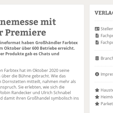
VERLA
inemesse mit
r Premiere
Stelle
Fachp
Fachp
lineformat haben Großhändler Farbtex
m Oktober über 600 Betriebe erreicht.
er Produkte gab es Chats und
Branc
Farbtex hat im Oktober 2020 seine
Impre
h über die Bühne gebracht. Wie das
 Dornstetten mitteilt, nahmen mehr als
nspruch. Sie erlebten, wie sich die
Hauste
Robin Randecker und Ulrich Schnabel
Heimte
und damit ihren Großhandel symbolisch ins
Parket