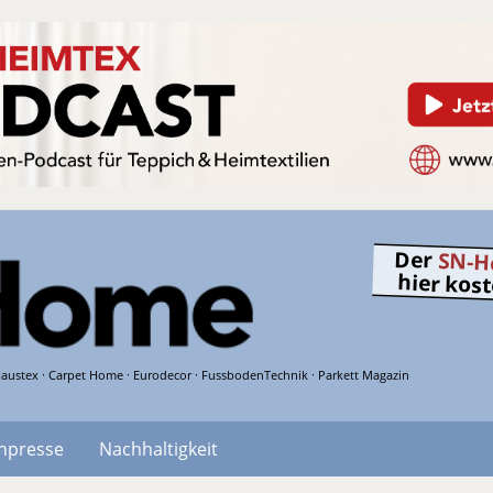
Der
SN-H
hier kos
austex · Carpet Home · Eurodecor · FussbodenTechnik · Parkett Magazin
hpresse
Nachhaltigkeit