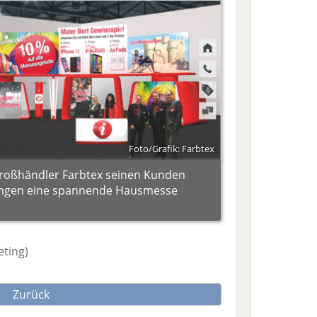
Foto/Grafik: Farbtex
roßhändler Farbtex seinen Kunden
ungen eine spannende Hausmesse
eting)
Zurück