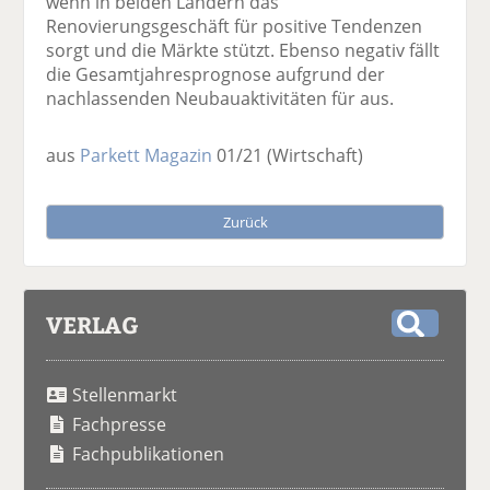
wenn in beiden Ländern das
Renovierungsgeschäft für positive Tendenzen
sorgt und die Märkte stützt. Ebenso negativ fällt
die Gesamtjahresprognose aufgrund der
nachlassenden Neubauaktivitäten für aus.
aus
Parkett Magazin
01/21
(Wirtschaft)
Zurück
VERLAG
S
u
Stellenmarkt
c
h
Fachpresse
e
Fachpublikationen