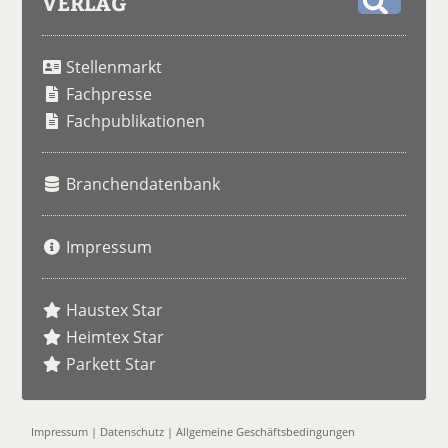
VERLAG
S
u
Stellenmarkt
c
h
Fachpresse
e
Fachpublikationen
Branchendatenbank
Impressum
Haustex Star
Heimtex Star
Parkett Star
Impressum
|
Datenschutz
|
Allgemeine Geschäftsbedingungen