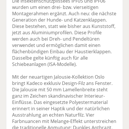
Die Insektenschutzplissees IPF05 und IPF06
wurden um einen drei- bzw. vierseitigen
Montagerahmen ergänzt. Auch neu: die nächste
Generation der Hunde- und Katzenklappen.
Diese bestehen, statt wie bisher aus Kunststoff,
jetzt aus Aluminiumprofilen. Diese Profile
werden auch bei Dreh- und Pendeltüren
verwendet und ermöglichen damit einen
flächenbündigen Einbau der Haustierklappen.
Dasselbe gelte künftig auch für alle
Schiebeanlagen (ISA-Modelle).
Mit der neuartigen Jalousie-Kollektion Oslo
bringt Kadeco exklusiv Design-Filz ans Fenster.
Die Jalousie mit 50 mm Lamellenbreite steht
ganz im Zeichen skandinavischer Interieur-
Einflüsse. Das eingesetzte Polyestermaterial
erinnert in seiner Haptik und der natürlichen
Ausstrahlung an echten Naturfilz. Vier
Farbnuancen mit Melange-Effekt unterstreichen
die traditionelle Anmutung: Dunkles Anthrazit,