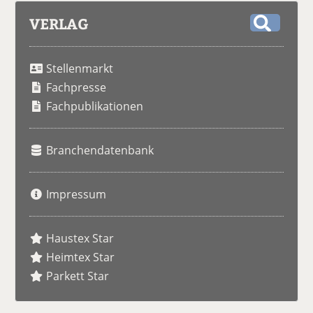
VERLAG
S
u
Stellenmarkt
c
h
Fachpresse
e
Fachpublikationen
Branchendatenbank
Impressum
Haustex Star
Heimtex Star
Parkett Star