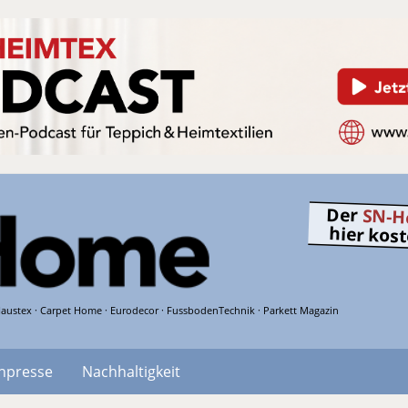
Der
SN-H
hier kos
austex · Carpet Home · Eurodecor · FussbodenTechnik · Parkett Magazin
hpresse
Nachhaltigkeit