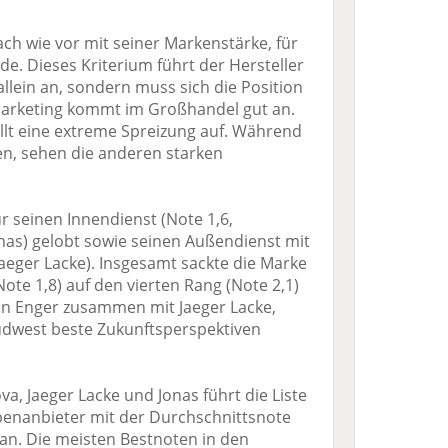
ch wie vor mit seiner Markenstärke, für
de. Dieses Kriterium führt der Hersteller
allein an, sondern muss sich die Position
 Marketing kommt im Großhandel gut an.
llt eine extreme Spreizung auf. Während
en, sehen die anderen starken
ür seinen Innendienst (Note 1,6,
as) gelobt sowie seinen Außendienst mit
aeger Lacke). Insgesamt sackte die Marke
ote 1,8) auf den vierten Rang (Note 2,1)
in Enger zusammen mit Jaeger Lacke,
Südwest beste Zukunftsperspektiven
, Jaeger Lacke und Jonas führt die Liste
rbenanbieter mit der Durchschnittsnote
g an. Die meisten Bestnoten in den