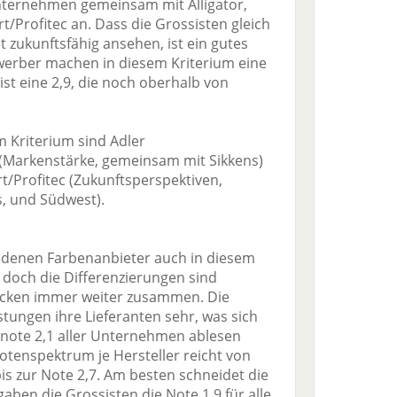
nternehmen gemeinsam mit Alligator,
t/Profitec an. Dass die Grossisten gleich
t zukunftsfähig ansehen, ist ein gutes
werber machen in diesem Kriterium eine
ist eine 2,9, die noch oberhalb von
m Kriterium sind Adler
 (Markenstärke, gemeinsam mit Sikkens)
t/Profitec (Zukunftsperspektiven,
s, und Südwest).
edenen Farbenanbieter auch in diesem
, doch die Differenzierungen sind
ücken immer weiter zusammen. Die
tungen ihre Lieferanten sehr, was sich
note 2,1 aller Unternehmen ablesen
Notenspektrum je Hersteller reicht von
 bis zur Note 2,7. Am besten schneidet die
aben die Grossisten die Note 1,9 für alle