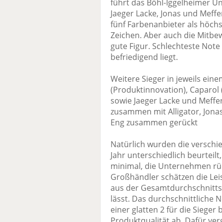
führt das Böhl-Iggelheimer U
Jaeger Lacke, Jonas und Meffer
fünf Farbenanbieter als höchs
Zeichen. Aber auch die Mitbe
gute Figur. Schlechteste Note 
befriedigend liegt.
Weitere Sieger in jeweils eine
(Produktinnovation), Caparol
sowie Jaeger Lacke und Meffer
zusammen mit Alligator, Jona
Eng zusammen gerückt
Natürlich wurden die verschi
Jahr unterschiedlich beurteilt
minimal, die Unternehmen r
Großhändler schätzen die Leis
aus der Gesamtdurchschnitts
lässt. Das durchschnittliche 
einer glatten 2 für die Sieger
Produktqualität ab. Dafür verg