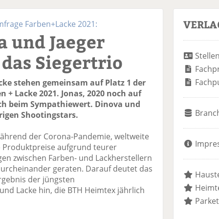
VERLA
frage Farben+Lacke 2021:
a und Jaeger
 das Siegertrio
Stelle
Fachp
Fachp
cke stehen gemeinsam auf Platz 1 der
 + Lacke 2021. Jonas, 2020 noch auf
uch beim Sympathiewert. Dinova und
Branc
rigen Shootingstars.
ährend der Corona-Pandemie, weltweite
Impre
 Produktpreise aufgrund teurer
ngen zwischen Farben- und Lackherstellern
urcheinander geraten. Darauf deutet das
Hauste
Ergebnis der jüngsten
Heimte
d Lacke hin, die BTH Heimtex jährlich
Parket