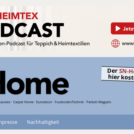
Der
SN-H
hier kos
austex · Carpet Home · Eurodecor · FussbodenTechnik · Parkett Magazin
hpresse
Nachhaltigkeit