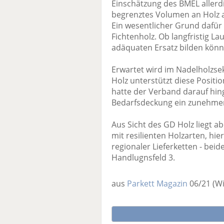
Einschätzung des BMEL allerd
begrenztes Volumen an Holz a
Ein wesentlicher Grund dafü
Fichtenholz. Ob langfristig L
adäquaten Ersatz bilden können
Erwartet wird im Nadelholzs
Holz unterstützt diese Positi
hatte der Verband darauf hing
Bedarfsdeckung ein zunehmend
Aus Sicht des GD Holz liegt a
mit resilienten Holzarten, hi
regionaler Lieferketten - beid
Handlugnsfeld 3.
aus
Parkett Magazin
06/21
(Wi