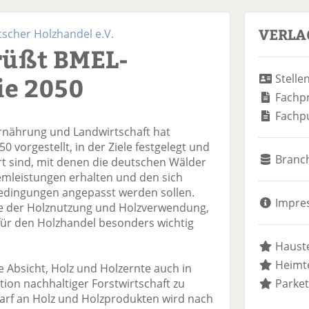
VERLA
cher Holzhandel e.V.
rüßt BMEL-
ie 2050
Stelle
Fachp
Fachp
rnährung und Landwirtschaft hat
0 vorgestellt, in der Ziele festgelegt und
Branc
rt sind, mit denen die deutschen Wälder
temleistungen erhalten und den sich
edingungen angepasst werden sollen.
Impre
le der Holznutzung und Holzverwendung,
t für den Holzhandel besonders wichtig
Hauste
Heimte
 Absicht, Holz und Holzernte auch in
tion nachhaltiger Forstwirtschaft zu
Parket
darf an Holz und Holzprodukten wird nach