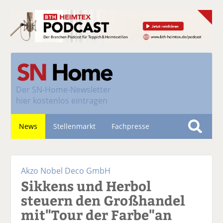
Der
SN-Home-Newsletter
hier kostenlos eintragen
News
Stellenmarkt
Fachpresse
S
u
Nachhaltigkeit
c
Akzo Nobel Deco GmbH
h
Sikkens und Herbol
e
steuern den Großhandel
mit"Tour der Farbe"an