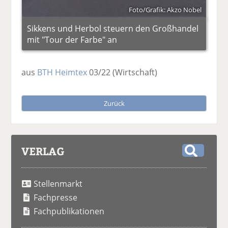
Foto/Grafik: Akzo Nobel
Sikkens und Herbol steuern den Großhandel
mit "Tour der Farbe" an
aus
BTH Heimtex
03/22
(Wirtschaft)
Zurück
VERLAG
S
u
Stellenmarkt
c
h
Fachpresse
e
Fachpublikationen