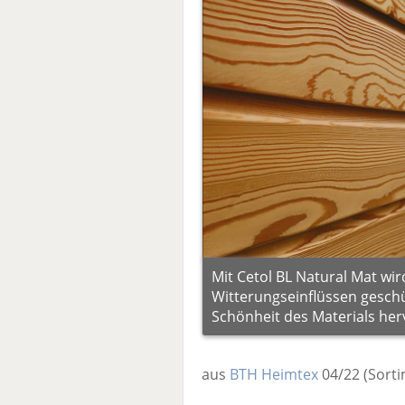
Mit Cetol BL Natural Mat wir
Witterungseinflüssen geschüt
Schönheit des Materials her
aus
BTH Heimtex
04/22
(Sort