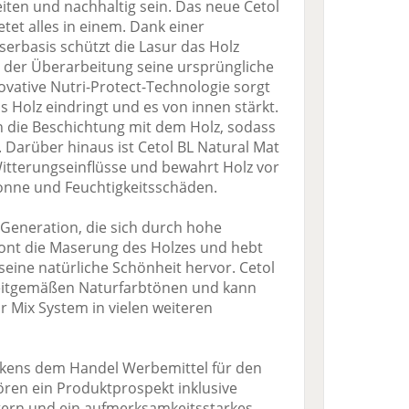
beiten und nachhaltig sein. Das neue Cetol
tet alles in einem. Dank einer
erbasis schützt die Lasur das Holz
h der Überarbeitung seine ursprüngliche
ovative Nutri-Protect-Technologie sorgt
das Holz eindringt und es von innen stärkt.
 die Beschichtung mit dem Holz, sodass
t. Darüber hinaus ist Cetol BL Natural Mat
itterungseinflüsse und bewahrt Holz vor
onne und Feuchtigkeitsschäden.
Generation, die sich durch hohe
ont die Maserung des Holzes und hebt
seine natürliche Schönheit hervor. Cetol
 zeitgemäßen Naturfarbtönen und kann
r Mix System in vielen weiteren
ikkens dem Handel Werbemittel für den
ren ein Produktprospekt inklusive
tern und ein aufmerksamkeitsstarkes