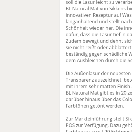
soll die Lasur leicht zu verar
BL Natural Mat von Sikkens bie
innovativen Rezeptur auf Wass
langanhaltend und stellt nac
Schönheit wieder her. Die inn
dafür, dass die Lasur tief in 
Zudem bewegt und dehnt sich
sie nicht reißt oder abblätter
beständig gegen schädliche W
dem Ausbleichen durch die S
Die Außenlasur der neuesten 
Transparenz auszeichnet, bet
mit ihrem sehr matten Finish 
BL Natural Mat gibt es in 20
darüber hinaus über das Colo
Farbtönen getönt werden.
Zur Markteinführung stellt S
POS zur Verfügung. Dazu gehö
Farbtonkarte mit 20 Echtmus