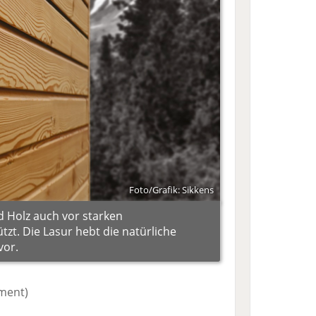
Foto/Grafik: Sikkens
d Holz auch vor starken
zt. Die Lasur hebt die natürliche
vor.
iment)