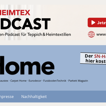
Der
SN-H
hier kos
austex · Carpet Home · Eurodecor · FussbodenTechnik · Parkett Magazin
hpresse
Nachhaltigkeit