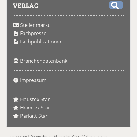
VERLAG
S
u
Stellenmarkt
c
h
Fachpresse
e
Fachpublikationen
Branchendatenbank
Impressum
Haustex Star
Heimtex Star
Parkett Star
Impressum
|
Datenschutz
|
Allgemeine Geschäftsbedingungen