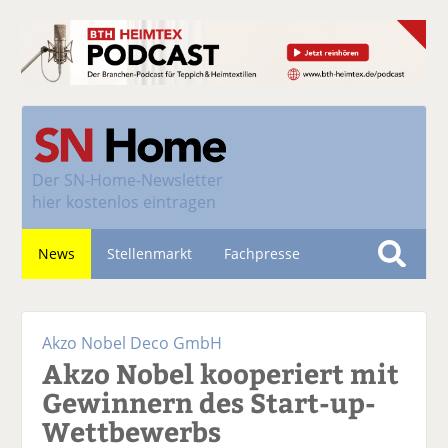
Der
SN-Home-Newsletter
hier kostenlos eintragen
News
Stellenmarkt
Fachpresse
S
u
Nachhaltigkeit
c
Akzo Nobel Deco GmbH
h
Akzo Nobel kooperiert mit
e
Gewinnern des Start-up-
Wettbewerbs