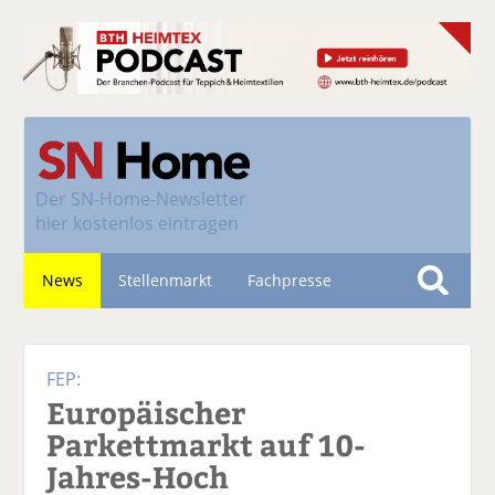
Der
SN-Home-Newsletter
hier kostenlos eintragen
News
Stellenmarkt
Fachpresse
S
u
Nachhaltigkeit
c
FEP:
h
Europäischer
e
Parkettmarkt auf 10-
Jahres-Hoch