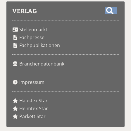
VERLAG
S
u
Stellenmarkt
c
h
Fachpresse
e
Fachpublikationen
Branchendatenbank
Impressum
Haustex Star
Heimtex Star
Parkett Star