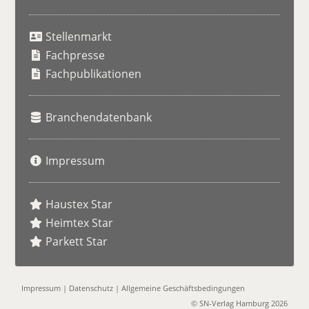
S
u
Stellenmarkt
c
h
Fachpresse
e
Fachpublikationen
Branchendatenbank
Impressum
Haustex Star
Heimtex Star
Parkett Star
Impressum
|
Datenschutz
|
Allgemeine Geschäftsbedingungen
© SN-Verlag Hamburg 2026