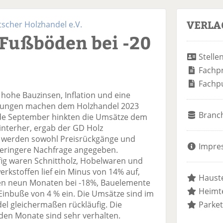
VERLA
cher Holzhandel e.V.
 Fußböden bei -20
Stelle
Fachp
Fachp
hohe Bauzinsen, Inflation und eine
gungen machen dem Holzhandel 2023
Branc
nde September hinkten die Umsätze dem
nterher, ergab der GD Holz
e werden sowohl Preisrückgänge und
Impre
geringere Nachfrage angegeben.
fig waren Schnittholz, Hobelwaren und
rkstoffen lief ein Minus von 14% auf,
Hauste
ten neun Monaten bei -18%, Bauelemente
Heimte
Einbuße von 4 % ein. Die Umsätze sind im
el gleichermaßen rückläufig. Die
Parket
en Monate sind sehr verhalten.