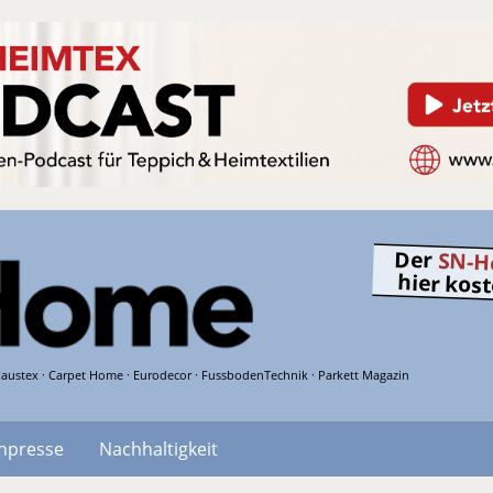
Der
SN-H
hier kos
austex · Carpet Home · Eurodecor · FussbodenTechnik · Parkett Magazin
hpresse
Nachhaltigkeit