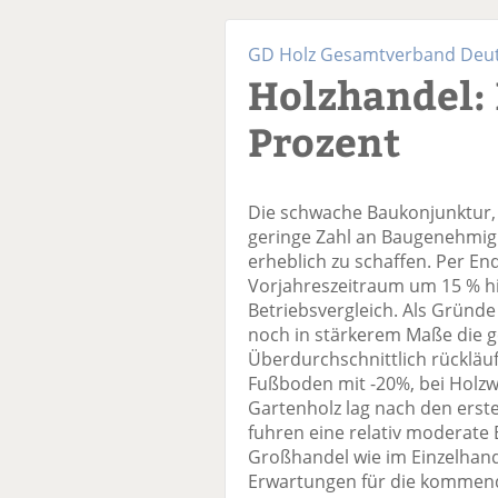
GD Holz Gesamtverband Deuts
Holzhandel:
Prozent
Die schwache Baukonjunktur, 
geringe Zahl an Baugenehmi
erheblich zu schaffen. Per E
Vorjahreszeitraum um 15 % hi
Betriebsvergleich. Als Gründ
noch in stärkerem Maße die 
Überdurchschnittlich rückläu
Fußboden mit -20%, bei Holzwe
Gartenholz lag nach den ers
fuhren eine relativ moderate 
Großhandel wie im Einzelhand
Erwartungen für die kommend