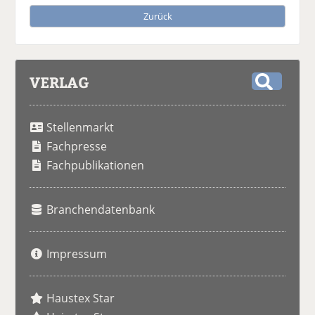
Zurück
VERLAG
S
u
Stellenmarkt
c
h
Fachpresse
e
Fachpublikationen
Branchendatenbank
Impressum
Haustex Star