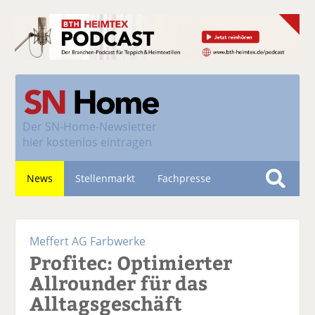
Der
SN-Home-Newsletter
hier kostenlos eintragen
News
Stellenmarkt
Fachpresse
S
u
Nachhaltigkeit
c
Meffert AG Farbwerke
h
Profitec: Optimierter
e
Allrounder für das
Alltagsgeschäft