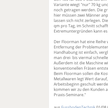
Variante wiegt "nur" 70 kg u
noch getragen werden. Die grö
hier müssen zwei Männer anpa
lassen sich nicht zerlegen. Di
qm pro Tag, im Schnitt schaff
Extremuntergründen kann es 
Der Floorman hat eine Reihe 
Entfernung der Problemunter
Handhabung ist einfach, verg
man drei- bis viermal schnelle
Außerdem ist die Maschine wir
konventionellen Fräsen entst
Beim Floorman sollen die Kos
Metallwaren legt Wert darauf
Arbeitsbeginn geschult werde
kommen wir zu den Kunden auf
Praxis-Seminare."
aus
FussbodenTechnik
01/08