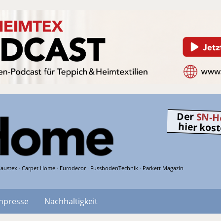
Der
SN-H
hier kos
austex · Carpet Home · Eurodecor · FussbodenTechnik · Parkett Magazin
hpresse
Nachhaltigkeit