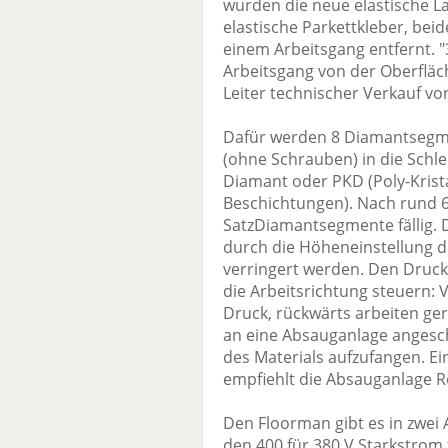
wurden die neue elastische L
elastische Parkettkleber, bei
einem Arbeitsgang entfernt. "
Arbeitsgang von der Oberfläc
Leiter technischer Verkauf vo
Dafür werden 8 Diamantsegm
(ohne Schrauben) in die Schl
Diamant oder PKD (Poly-Krista
Beschichtungen). Nach rund 6
SatzDiamantsegmente fällig. 
durch die Höheneinstellung 
verringert werden. Den Druck
die Arbeitsrichtung steuern:
Druck, rückwärts arbeiten ge
an eine Absauganlage anges
des Materials aufzufangen. Ei
empfiehlt die Absauganlage R
Den Floorman gibt es in zwei
den 400 für 380 V Starkstrom f