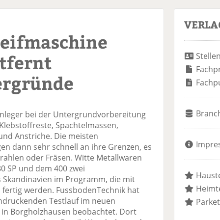
VERLA
eifmaschine
tfernt
Stelle
Fachp
ergründe
Fachp
Branc
enleger bei der Untergrundvorbereitung
lebstoffreste, Spachtelmassen,
und Anstriche. Die meisten
Impre
en dann sehr schnell an ihre Grenzen, es
trahlen oder Fräsen. Witte Metallwaren
80 SP und dem 400 zwei
Hauste
 Skandinavien im Programm, die mit
Heimte
fertig werden. FussbodenTechnik hat
ndruckenden Testlauf im neuen
Parket
 in Borgholzhausen beobachtet. Dort