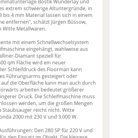
aminatunterlage Bostik Wunderlay und
des extrem schwierige Altuntergründe, in
3 bis 4 mm Material lassen sich in einem
he entfernen", schätzt Jürgen Büssow,
n Witte Metallwaren.
ente mit einem Schnellwechselsystem
eifmaschine eingehängt, wahlweise aus
lliner-Diamant speziell für
00 qm Fläche wird ein neuer
Der Schleifdruck des Floorman kann
des Führungsarms gesteigert oder
 auf die Oberfläche kann man auch durch
 Vorwärts arbeiten bedeutet größerer
ringerer Druck. Die Schleifmaschine muss
chlossen werden, um die großen Mengen
n Staubsauger reicht nicht. Witte
onda 2000 mit 230 V und 3.000 W.
 Ausführungen: Den 280 SP für 220 V und
ür den Einsatz im Objekt. Die kleinere