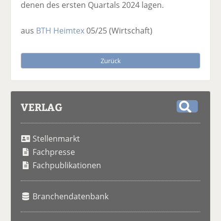
denen des ersten Quartals 2024 lagen.
aus
BTH Heimtex
05/25
(Wirtschaft)
Zurück
VERLAG
S
u
Stellenmarkt
c
h
Fachpresse
e
Fachpublikationen
Branchendatenbank