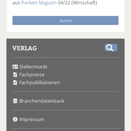
aus
Parkett Magazin
04/22
(Wirtschaft)
Zurück
VERLAG
S
u
Stellenmarkt
c
h
Fachpresse
e
Fachpublikationen
Branchendatenbank
Impressum