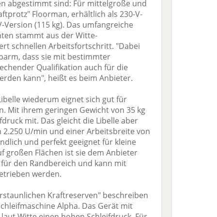
n abgestimmt sind: Für mittelgroße und
ftprotz" Floorman, erhältlich als 230-V-
-V-Version (115 kg). Das umfangreiche
ten stammt aus der Witte-
rt schnellen Arbeitsfortschritt. "Dabei
ubarm, dass sie mit bestimmter
chender Qualifikation auch für die
erden kann", heißt es beim Anbieter.
belle wiederum eignet sich gut für
n. Mit ihrem geringen Gewicht von 35 kg
fdruck mit. Das gleicht die Libelle aber
 2.250 U/min und einer Arbeitsbreite von
ndlich und perfekt geeignet für kleine
f großen Flächen ist sie dem Anbieter
g für den Randbereich und kann mit
etrieben werden.
erstaunlichen Kraftreserven" beschreiben
Schleifmaschine Alpha. Das Gerät mit
 laut Witte einen hohen Schleifdruck. Für