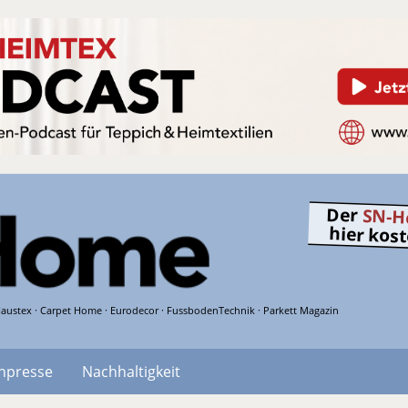
Der
SN-H
hier kos
austex · Carpet Home · Eurodecor · FussbodenTechnik · Parkett Magazin
hpresse
Nachhaltigkeit