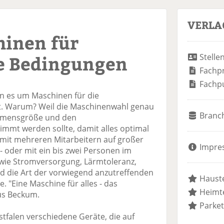
VERLA
hinen für
e Bedingungen
Stelle
Fachp
Fachp
enn es um Maschinen für die
. Warum? Weil die Maschinenwahl genau
Branc
ehmensgröße und den
mmt werden sollte, damit alles optimal
b mit mehreren Mitarbeitern auf großer
Impre
 - oder mit ein bis zwei Personen im
 wie Stromversorgung, Lärmtoleranz,
nd die Art der vorwiegend anzutreffenden
Hauste
. "Eine Maschine für alles - das
Heimte
aus Beckum.
Parket
tfalen verschiedene Geräte, die auf