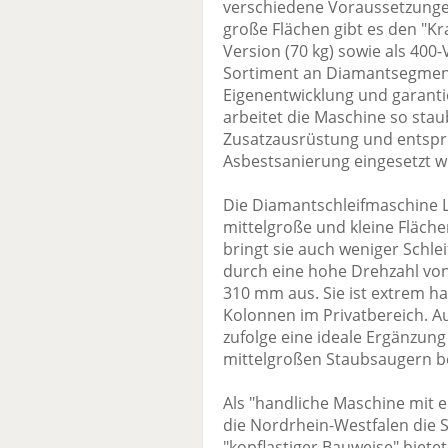
verschiedene Voraussetzunge
große Flächen gibt es den "Kra
Version (70 kg) sowie als 400
Sortiment an Diamantsegmen
Eigenentwicklung und garantie
arbeitet die Maschine so sta
Zusatzausrüstung und entspre
Asbestsanierung eingesetzt w
Die Diamantschleifmaschine Li
mittelgroße und kleine Fläche
bringt sie auch weniger Schlei
durch eine hohe Drehzahl von
310 mm aus. Sie ist extrem ha
Kolonnen im Privatbereich. Au
zufolge eine ideale Ergänzun
mittelgroßen Staubsaugern b
Als "handliche Maschine mit 
die Nordrhein-Westfalen die 
"kopflastiger Bauweise" bietet