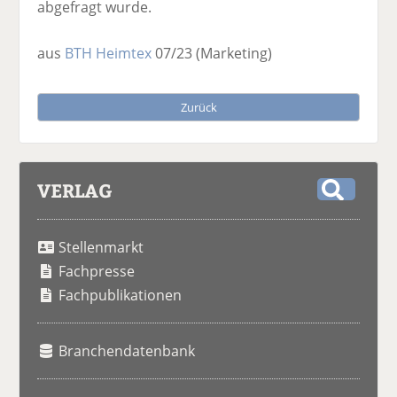
abgefragt wurde.
aus
BTH Heimtex
07/23
(Marketing)
Zurück
VERLAG
S
u
Stellenmarkt
c
h
Fachpresse
e
Fachpublikationen
Branchendatenbank