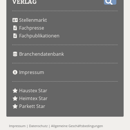
VERLAG
S
u
Stellenmarkt
c
h
Fachpresse
e
Fachpublikationen
Branchendatenbank
Impressum
Haustex Star
Heimtex Star
Parkett Star
Impressum
|
Datenschutz
|
Allgemeine Geschäftsbedingungen