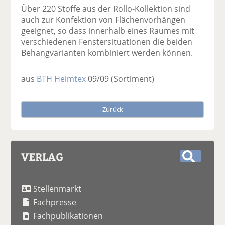
Über 220 Stoffe aus der Rollo-Kollektion sind
auch zur Konfektion von Flächenvorhängen
geeignet, so dass innerhalb eines Raumes mit
verschiedenen Fenstersituationen die beiden
Behangvarianten kombiniert werden können.
aus
BTH Heimtex
09/09
(Sortiment)
Zurück
VERLAG
S
u
Stellenmarkt
c
h
Fachpresse
e
Fachpublikationen