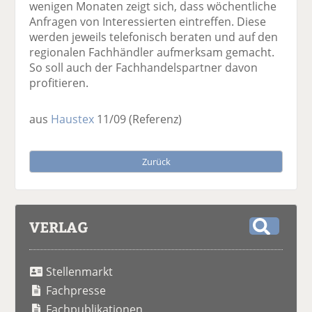
wenigen Monaten zeigt sich, dass wöchentliche
Anfragen von Interessierten eintreffen. Diese
werden jeweils telefonisch beraten und auf den
regionalen Fachhändler aufmerksam gemacht.
So soll auch der Fachhandelspartner davon
profitieren.
aus
Haustex
11/09
(Referenz)
Zurück
VERLAG
S
u
Stellenmarkt
c
h
Fachpresse
e
Fachpublikationen