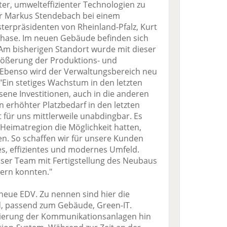
er, umwelteffizienter Technologien zu
er Markus Stendebach bei einem
terpräsidenten von Rheinland-Pfalz, Kurt
hase. Im neuen Gebäude befinden sich
 Am bisherigen Standort wurde mit dieser
rößerung der Produktions- und
 Ebenso wird der Verwaltungsbereich neu
 "Ein stetiges Wachstum in den letzten
sene Investitionen, auch in die anderen
 erhöhter Platzbedarf in den letzten
 für uns mittlerweile unabdingbar. Es
r Heimatregion die Möglichkeit hatten,
n. So schaffen wir für unsere Kunden
es, effizientes und modernes Umfeld.
nser Team mit Fertigstellung des Neubaus
tern konnten."
 neue EDV. Zu nennen sind hier die
d, passend zum Gebäude, Green-IT.
imierung der Kommunikationsanlagen hin