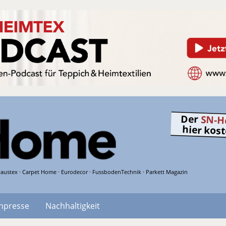
Der
SN-H
hier kos
austex · Carpet Home · Eurodecor · FussbodenTechnik · Parkett Magazin
hpresse
Nachhaltigkeit