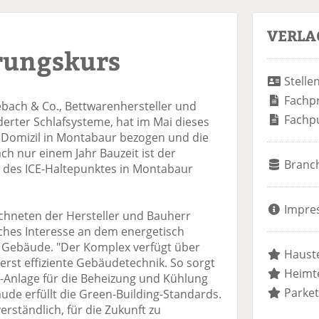
VERLA
rungskurs
Stelle
Fachp
bach & Co., Bettwarenhersteller und
Fachp
erter Schlafsysteme, hat im Mai dieses
s Domizil in Montabaur bezogen und die
h nur einem Jahr Bauzeit ist der
Branc
des ICE-Haltepunktes in Montabaur
Impre
chneten der Hersteller und Bauherr
iches Interesse an dem energetisch
 Gebäude. "Der Komplex verfügt über
Hauste
erst effiziente Gebäudetechnik. So sorgt
Heimte
-Anlage für die Beheizung und Kühlung
Parket
ude erfüllt die Green-Building-Standards.
verständlich, für die Zukunft zu