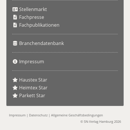
u
Stellenmarkt
c
h
Fachpresse
e
Fachpublikationen
Branchendatenbank
Impressum
Haustex Star
Heimtex Star
Parkett Star
Impressum
|
Datenschutz
|
Allgemeine Geschäftsbedingungen
© SN-Verlag Hamburg 2026