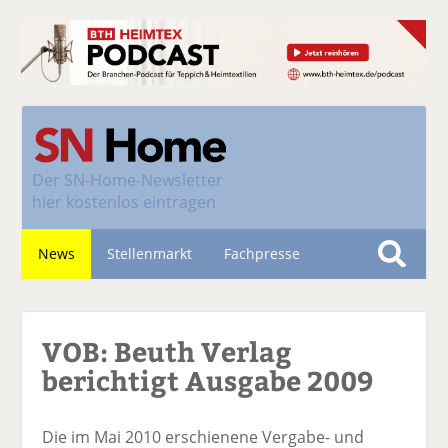
Der
SN-Home-Newsletter
hier kostenlos eintragen
News
Stellenmarkt
Fachpresse
S
u
Nachhaltigkeit
c
VOB: Beuth Verlag
h
e
berichtigt Ausgabe 2009
Die im Mai 2010 erschienene Vergabe- und