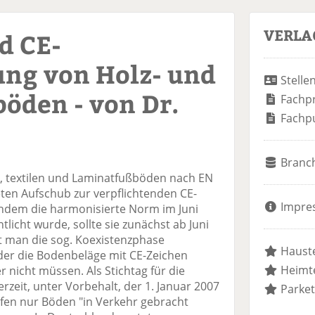
VERLA
d CE-
ng von Holz- und
Stelle
öden - von Dr.
Fachp
Fachp
Branc
en, textilen und Laminatfußböden nach EN
en Aufschub zur verpflichtenden CE-
Impre
hdem die harmonisierte Norm im Juni
licht wurde, sollte sie zunächst ab Juni
at man die sog. Koexistenzphase
Hauste
n der die Bodenbeläge mit CE-Zeichen
Heimte
r nicht müssen. Als Stichtag für die
rzeit, unter Vorbehalt, der 1. Januar 2007
Parket
rfen nur Böden "in Verkehr gebracht