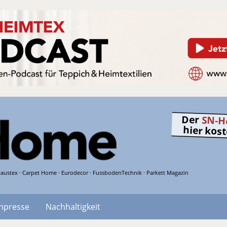
Der
SN-H
hier kos
austex · Carpet Home · Eurodecor · FussbodenTechnik · Parkett Magazin
hpresse
Nachhaltigkeit