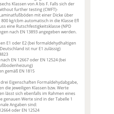
echs Klassen von A bis F. Falls sich der
 without further testing (CWFT)-
Laminatfußböden mit einer Dicke über
800 kg/cbm automatisch in die Klasse Efl
ss eine Rutschfestigkeitsklasse (NPD
ungen nach EN 13893 angegeben werden.
en E1 oder E2 (bei formaldehydhaltigen
Deutschland ist nur E1 zulässig)
4823
nach EN 12667 oder EN 12524 (bei
 Fußbodenheizung)
ften gemäß EN 1815
e drei Eigenschaften Formaldehydabgabe,
n die jeweiligen Klassen bzw. Werte
n lässt sich ebenfalls im Rahmen eines
e genauen Werte sind in der Tabelle 1
onale Angaben sind:
 12664 oder EN 12524