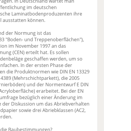
tragen. In Deutschland wartet man
fentlichung im deutschen
tsche Laminatbodenproduzenten ihre
l ausstatten können.
nd der Normung ist das
3 "Boden- und Treppenoberflächen"),
sion im November 1997 an das
ng (CEN) erteilt hat. Es sollen
denbeläge geschaffen werden, um so
nfachen. In der ersten Phase der
n die Produktnormen wie DIN EN 13329
4389 (Mehrschichtparkett), die 2005
urnierböden) und der Normentwurf E DIN
ryloberfläche) erarbeitet. Bei der EN
mumfrage bezüglich einer Änderung im
e der Diskussion um das Abriebverhalten
ndpapier sowie drei Abriebklassen (AC2,
erden.
n die Baubestimmungen?