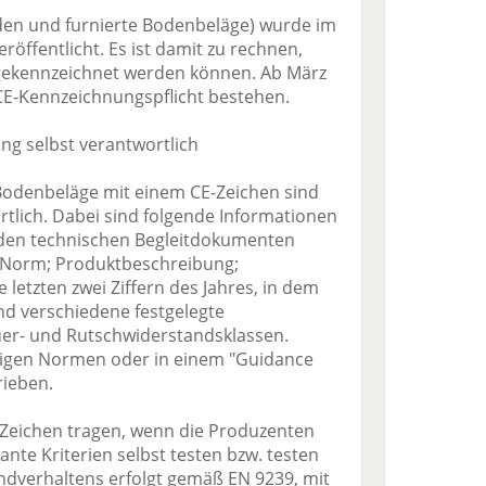
den und furnierte Bodenbeläge) wurde im
röffentlicht. Es ist damit zu rechnen,
gekennzeichnet werden können. Ab März
CE-Kennzeichnungspflicht bestehen.
ng selbst verantwortlich
Bodenbeläge mit einem CE-Zeichen sind
ortlich. Dabei sind folgende Informationen
 den technischen Begleitdokumenten
 Norm; Produktbeschreibung;
 letzten zwei Ziffern des Jahres, in dem
nd verschiedene festgelegte
uer- und Rutschwiderstandsklassen.
eiligen Normen oder in einem "Guidance
rieben.
Zeichen tragen, wenn die Produzenten
ante Kriterien selbst testen bzw. testen
ndverhaltens erfolgt gemäß EN 9239, mit