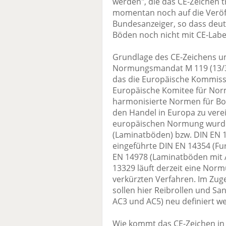
werden", die das CE-Zeichen 
momentan noch auf die Veröf
Bundesanzeiger, so dass deu
Böden noch nicht mit CE-Labe
Grundlage des CE-Zeichens u
Normungsmandat M 119 (13/3
das die Europäische Kommis
Europäische Komitee für Normu
harmonisierte Normen für Bo
den Handel in Europa zu verei
europäischen Normung wurde
(Laminatböden) bzw. DIN EN 1
eingeführte DIN EN 14354 (F
EN 14978 (Laminatböden mit Ac
13329 läuft derzeit eine Nor
verkürzten Verfahren. Im Zug
sollen hier Reibrollen und Sa
AC3 und AC5) neu definiert w
Wie kommt das CE-Zeichen i