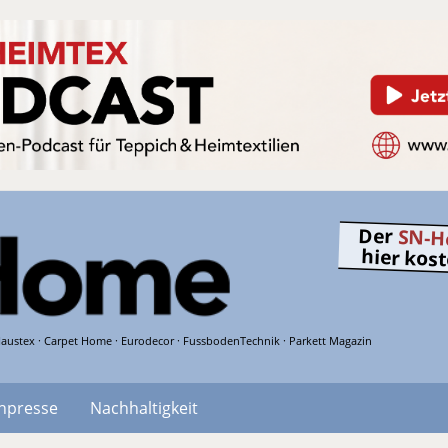
Der
SN-H
hier kos
austex · Carpet Home · Eurodecor · FussbodenTechnik · Parkett Magazin
hpresse
Nachhaltigkeit