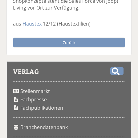
Shopkonzepte steht die Sales Force von Joop!
Living vor Ort zur Verfügung.
aus
Haustex
12/12
(Haustextilien)
Zurück
VERLAG
S
u
Stellenmarkt
c
h
Fachpresse
e
Fachpublikationen
Branchendatenbank