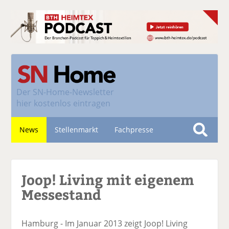
Der
SN-Home-Newsletter
hier kostenlos eintragen
News
Stellenmarkt
Fachpresse
S
u
Nachhaltigkeit
c
Joop! Living mit eigenem
h
e
Messestand
Hamburg - Im Januar 2013 zeigt Joop! Living