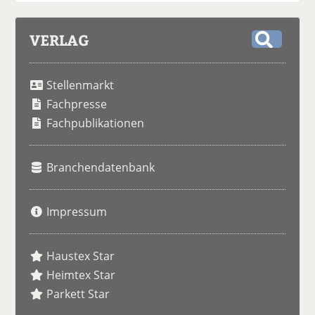
VERLAG
S
u
Stellenmarkt
c
h
Fachpresse
e
Fachpublikationen
Branchendatenbank
Impressum
Haustex Star
Heimtex Star
Parkett Star