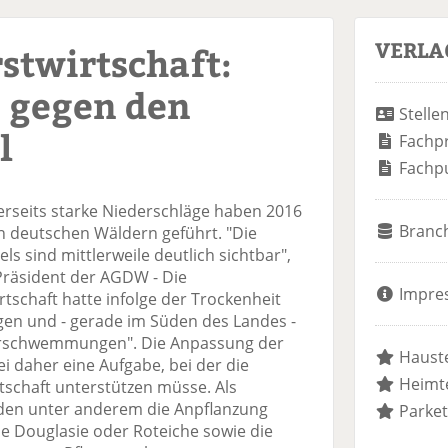
VERLA
stwirtschaft:
gegen den
Stelle
l
Fachp
Fachp
erseits starke Niederschläge haben 2016
Branc
n deutschen Wäldern geführt. "Die
 sind mittlerweile deutlich sichtbar",
 Präsident der AGDW - Die
Impre
tschaft hatte infolge der Trockenheit
en und - gerade im Süden des Landes -
erschwemmungen". Die Anpassung der
Hauste
i daher eine Aufgabe, bei der die
Heimte
tschaft unterstützen müsse. Als
den unter anderem die Anpflanzung
Parket
e Douglasie oder Roteiche sowie die