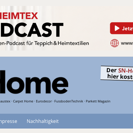
Der
SN-H
hier kos
austex · Carpet Home · Eurodecor · FussbodenTechnik · Parkett Magazin
hpresse
Nachhaltigkeit