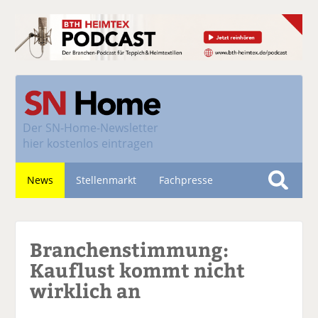
Der
SN-Home-Newsletter
hier kostenlos eintragen
News
Stellenmarkt
Fachpresse
S
u
Nachhaltigkeit
c
Branchenstimmung:
h
e
Kauflust kommt nicht
wirklich an