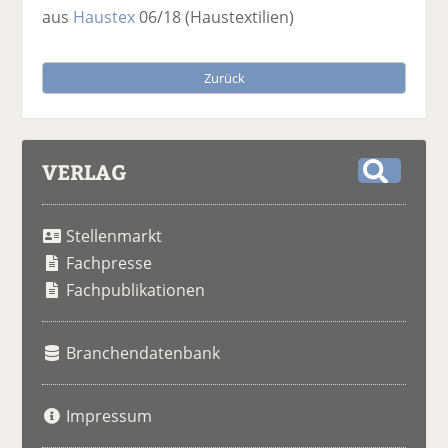
aus
Haustex
06/18
(Haustextilien)
Zurück
VERLAG
S
u
Stellenmarkt
c
h
Fachpresse
e
Fachpublikationen
Branchendatenbank
Impressum