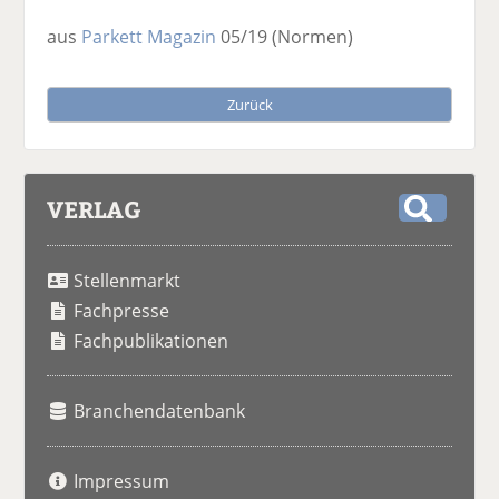
aus
Parkett Magazin
05/19
(Normen)
Zurück
VERLAG
S
u
Stellenmarkt
c
h
Fachpresse
e
Fachpublikationen
Branchendatenbank
Impressum