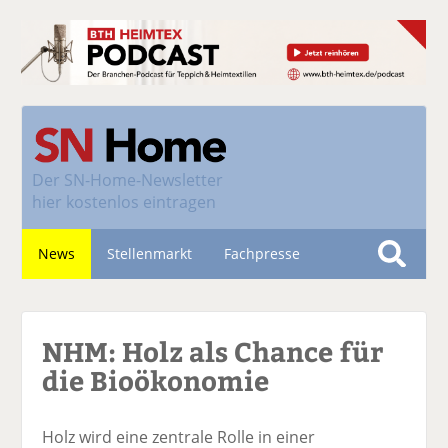
Der
SN-Home-Newsletter
hier kostenlos eintragen
News
Stellenmarkt
Fachpresse
S
u
Nachhaltigkeit
c
NHM: Holz als Chance für
h
e
die Bioökonomie
Holz wird eine zentrale Rolle in einer