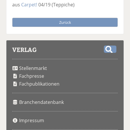
aus
Carpet!
04/19
(Teppiche)
Zurück
VERLAG
S
u
Stellenmarkt
c
h
Fachpresse
e
Fachpublikationen
Branchendatenbank
Impressum