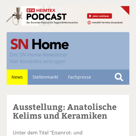
Der
SN-Home-Newsletter
hier kostenlos eintragen
News
Stellenmarkt
Fachpresse
S
u
Nachhaltigkeit
c
Ausstellung: Anatolische
h
e
Kelims und Keramiken
Unter dem Titel "Eisenrot- und