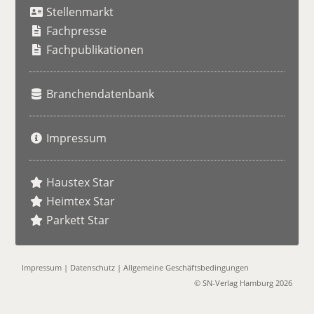
Stellenmarkt
c
h
Fachpresse
e
Fachpublikationen
Branchendatenbank
Impressum
Haustex Star
Heimtex Star
Parkett Star
Impressum
|
Datenschutz
|
Allgemeine Geschäftsbedingungen
© SN-Verlag Hamburg 2026