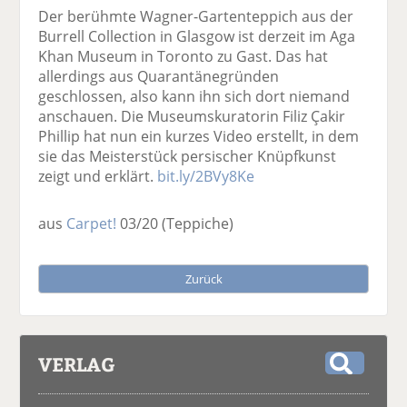
Der berühmte Wagner-Gartenteppich aus der
Burrell Collection in Glasgow ist derzeit im Aga
Khan Museum in Toronto zu Gast. Das hat
allerdings aus Quarantänegründen
geschlossen, also kann ihn sich dort niemand
anschauen. Die Museumskuratorin Filiz Çakir
Phillip hat nun ein kurzes Video erstellt, in dem
sie das Meisterstück persischer Knüpfkunst
zeigt und erklärt.
bit.ly/2BVy8Ke
aus
Carpet!
03/20
(Teppiche)
Zurück
VERLAG
S
u