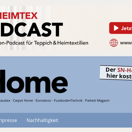
Der
SN-H
hier kos
austex · Carpet Home · Eurodecor · FussbodenTechnik · Parkett Magazin
hpresse
Nachhaltigkeit