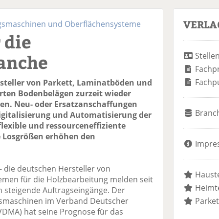
VERLA
ngsmaschinen und Oberflächensysteme
 die
anche
Stelle
Fachp
Fachp
rsteller von Parkett, Laminatböden und
rten Bodenbelägen zurzeit wieder
nen. Neu- oder Ersatzanschaffungen
Branc
igitalisierung und Automatisierung der
flexible und ressourceneffiziente
e Losgrößen erhöhen den
Impre
- die deutschen Hersteller von
Hauste
men für die Holzbearbeitung melden seit
Heimte
h steigende Auftragseingänge. Der
gsmaschinen im Verband Deutscher
Parket
DMA) hat seine Prognose für das