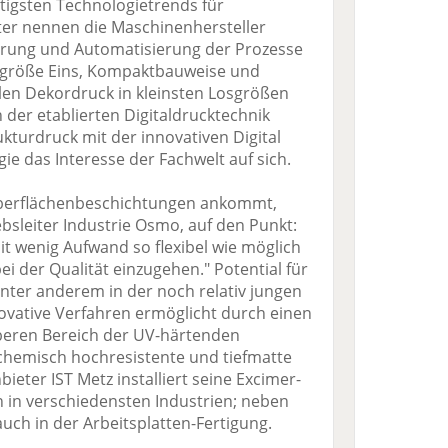
tigsten Technologietrends für
ter nennen die Maschinenhersteller
ierung und Automatisierung der Prozesse
Losgröße Eins, Kompaktbauweise und
blen Dekordruck in kleinsten Losgrößen
der etablierten Digitaldrucktechnik
ukturdruck mit der innovativen Digital
e das Interesse der Fachwelt auf sich.
 Oberflächenbeschichtungen ankommt,
bsleiter Industrie Osmo, auf den Punkt:
it wenig Aufwand so flexibel wie möglich
 der Qualität einzugehen." Potential für
nter anderem in der noch relativ jungen
ovative Verfahren ermöglicht durch einen
beren Bereich der UV-härtenden
chemisch hochresistente und tiefmatte
ieter IST Metz installiert seine Excimer-
n in verschiedensten Industrien; neben
uch in der Arbeitsplatten-Fertigung.