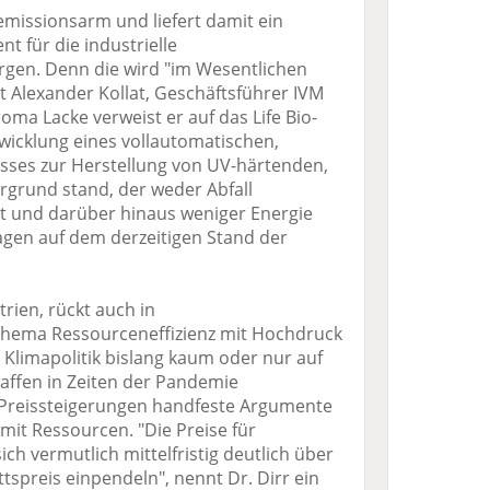
emissionsarm und liefert damit ein
t für die industrielle
en. Denn die wird "im Wesentlichen
t Alexander Kollat, Geschäftsführer IVM
oma Lacke verweist er auf das Life Bio-
twicklung eines vollautomatischen,
sses zur Herstellung von UV-härtenden,
rgrund stand, der weder Abfall
t und darüber hinaus weniger Energie
agen auf dem derzeitigen Stand der
trien, rückt auch in
hema Ressourceneffizienz mit Hochdruck
Klimapolitik bislang kaum oder nur auf
haffen in Zeiten der Pandemie
Preissteigerungen handfeste Argumente
it Ressourcen. "Die Preise für
ch vermutlich mittelfristig deutlich über
spreis einpendeln", nennt Dr. Dirr ein