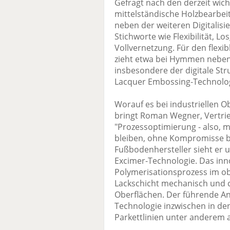
Gefragt nach den derzeit wich
mittelständische Holzbearbei
neben der weiteren Digitalis
Stichworte wie Flexibilität, 
Vollvernetzung. Für den flexi
zieht etwa bei Hymmen neben 
insbesondere der digitale Str
Lacquer Embossing-Technologi
Worauf es bei industriellen
bringt Roman Wegner, Vertrie
"Prozessoptimierung - also, m
bleiben, ohne Kompromisse bei
Fußbodenhersteller sieht er u
Excimer-Technologie. Das inn
Polymerisationsprozess im o
Lackschicht mechanisch und 
Oberflächen. Der führende Anb
Technologie inzwischen in de
Parkettlinien unter anderem a