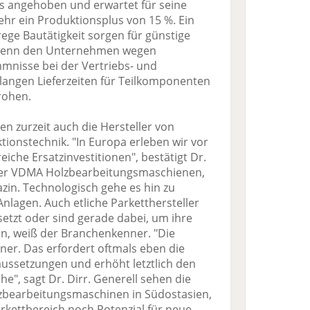
s angehoben und erwartet für seine
r ein Produktionsplus von 15 %. Ein
rege Bautätigkeit sorgen für günstige
wenn den Unternehmen wegen
nisse bei der Vertriebs- und
langen Lieferzeiten für Teilkomponenten
rohen.
en zurzeit auch die Hersteller von
ionstechnik. "In Europa erleben wir vor
iche Ersatzinvestitionen", bestätigt Dr.
rer VDMA Holzbearbeitungsmaschienen,
zin. Technologisch gehe es hin zu
 Anlagen. Auch etliche Parketthersteller
etzt oder sind gerade dabei, um ihre
n, weiß der Branchenkenner. "Die
er. Das erfordert oftmals eben die
ussetzungen und erhöht letztlich den
he", sagt Dr. Dirr. Generell sehen die
lzbearbeitungsmaschinen in Südostasien,
rkettbereich noch Potenzial für neue