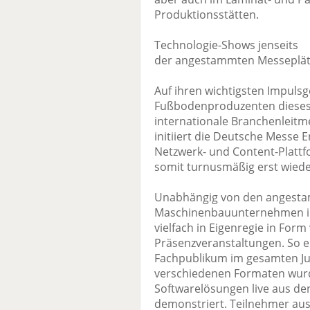
Produktionsstätten.
Technologie-Shows jenseits
der angestammten Messeplät
Auf ihren wichtigsten Impulsg
Fußbodenproduzenten dieses J
internationale Branchenleitmes
initiiert die Deutsche Messe E
Netzwerk- und Content-Plattfo
somit turnusmäßig erst wiede
Unabhängig von den angesta
Maschinenbauunternehmen ih
vielfach in Eigenregie in For
Präsenzveranstaltungen. So e
Fachpublikum im gesamten Juni
verschiedenen Formaten wurd
Softwarelösungen live aus d
demonstriert. Teilnehmer aus