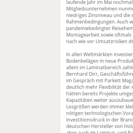
laufende Jahr im Mai nochmal
Mitgliedsunternehmen nunmeh
niedriges Zinsniveau und die 
Rahmenbedingungen. Auch 
pandemiebedingter Reisehemm
Montagearbeit sowie oftmals 
nach wie vor Umsatzrisiken d
In allen Weltmärkten investier
Bodenbelägen in neue Produkt
allem im Laminatbereich zahlre
Bernhard Dirr, Geschäftsfüh
im Gespräch mit Parkett Maga
deutlich mehr Flexibilität der
hätten bereits Projekte umges
Kapazitäten weiter auszubaue
Losgrößen werden immer klein
nötigen technologischen Vora
Investitionsdruck in der Branc
deutschen Hersteller von Ho
aber auch im Laminat- und Pa