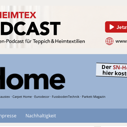
Der
SN-H
hier kos
austex · Carpet Home · Eurodecor · FussbodenTechnik · Parkett Magazin
hpresse
Nachhaltigkeit