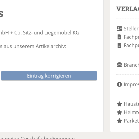
VERLA
s
Stelle
H + Co. Sitz- und Liegemöbel KG
Fachp
Fachp
 aus unserem Artikelarchiv:
Branc
Eintrag korrigieren
Impre
Hauste
Heimte
Parket
lgemeine Geschäftsbedingungen