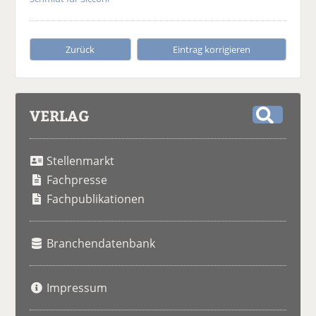
Zurück
Eintrag korrigieren
VERLAG
S
u
Stellenmarkt
c
h
Fachpresse
e
Fachpublikationen
Branchendatenbank
Impressum