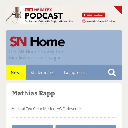
Der
SN-Home-Newsletter
hier kostenlos eintragen
News
Stellenmarkt
Fachpresse
S
u
Nachhaltigkeit
Mathias Rapp
c
h
e
Verkauf Tex-Color
Meffert AG Farbwerke