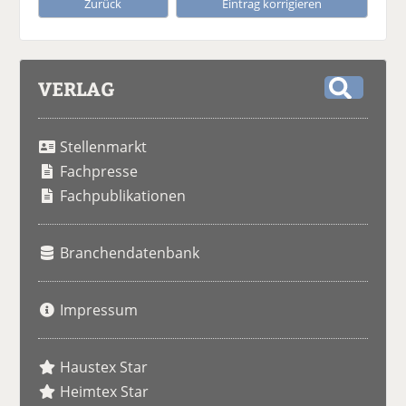
Zurück
Eintrag korrigieren
VERLAG
S
u
Stellenmarkt
c
h
Fachpresse
e
Fachpublikationen
Branchendatenbank
Impressum
Haustex Star
Heimtex Star