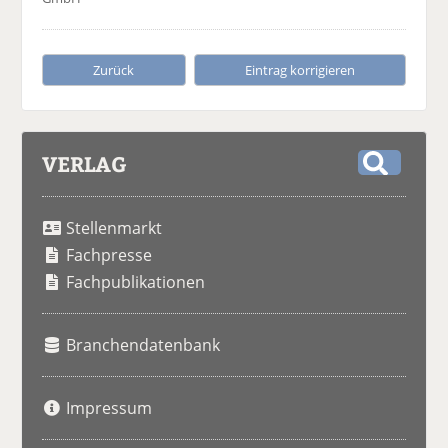
Zurück
Eintrag korrigieren
VERLAG
S
u
Stellenmarkt
c
h
Fachpresse
e
Fachpublikationen
Branchendatenbank
Impressum