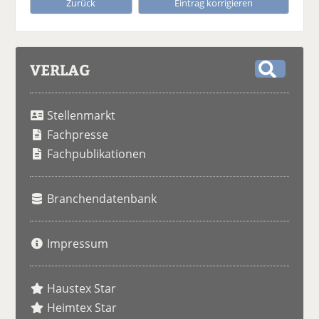
Zurück
Eintrag korrigieren
VERLAG
S
u
Stellenmarkt
c
h
Fachpresse
e
Fachpublikationen
Branchendatenbank
Impressum
Haustex Star
Heimtex Star