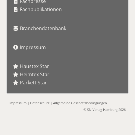
h
Fachpresse
e
Fachpublikationen
Branchendatenbank
Impressum
Haustex Star
Heimtex Star
Parkett Star
Impressum
|
Datenschutz
|
Allgemeine Geschäftsbedingungen
© SN-Verlag Hamburg 2026