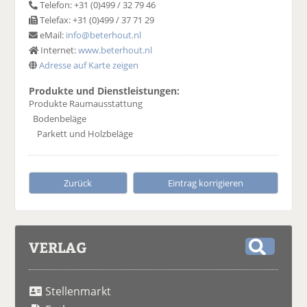
Telefon: +31 (0)499 / 32 79 46
Telefax: +31 (0)499 / 37 71 29
eMail:
info@beterhout.nl
Internet:
www.beterhout.nl
Adresse auf Karte zeigen
Produkte und Dienstleistungen:
Produkte Raumausstattung
Bodenbeläge
Parkett und Holzbeläge
Zurück
Eintrag korrigieren
VERLAG
S
u
Stellenmarkt
c