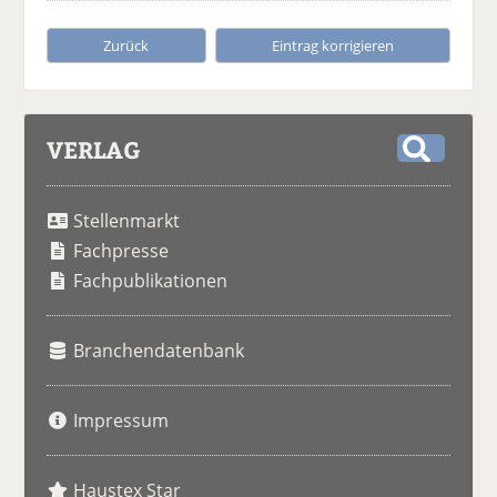
Zurück
Eintrag korrigieren
VERLAG
S
u
Stellenmarkt
c
h
Fachpresse
e
Fachpublikationen
Branchendatenbank
Impressum
Haustex Star